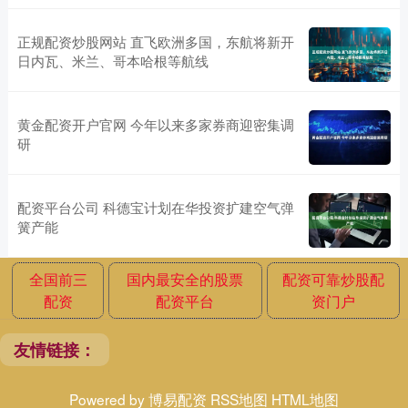
正规配资炒股网站 直飞欧洲多国，东航将新开
日内瓦、米兰、哥本哈根等航线
黄金配资开户官网 今年以来多家券商迎密集调
研
配资平台公司 科德宝计划在华投资扩建空气弹
簧产能
全国前三
国内最安全的股票
配资可靠炒股配
配资
配资平台
资门户
友情链接：
Powered by
博易配资
RSS地图
HTML地图